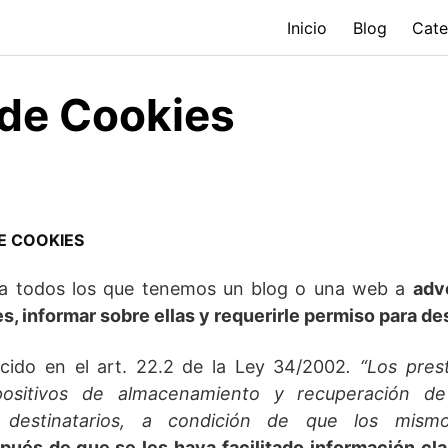
Inicio
Blog
Cate
 de Cookies
E COOKIES
 a todos los que tenemos un blog o una web a
adve
s, informar sobre ellas y requerirle permiso para de
ecido en el art. 22.2 de la Ley 34/2002
. “Los pres
ispositivos de almacenamiento y recuperación d
s destinatarios, a condición de que los mis
ués de que se les haya facilitado información cl