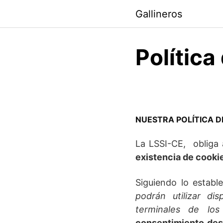
Skip
Gallineros
to
content
Política
NUESTRA POLÍTICA D
La LSSI-CE, obliga
existencia de cookie
Siguiendo lo establ
podrán utilizar d
terminales de lo
consentimiento desp